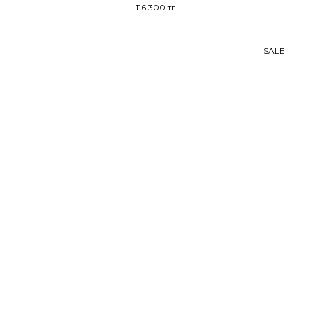
116 300
тг.
SALE