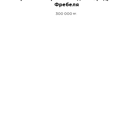
Фребеля
300 000
тг.